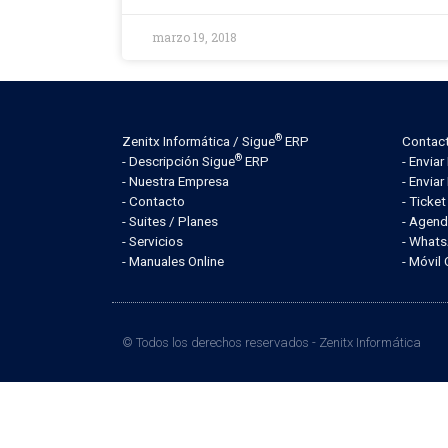
marzo 19, 2018
®
Zenitx Informática / Sigue
ERP
Contac
®
- Descripción Sigue
ERP
- Envia
- Nuestra Empresa
- Enviar
- Contacto
- Ticke
- Suites / Planes
- Agend
- Servicios
- What
- Manuales Online
- Móvil
© Todos los derechos reservados -
Zenitx Informática