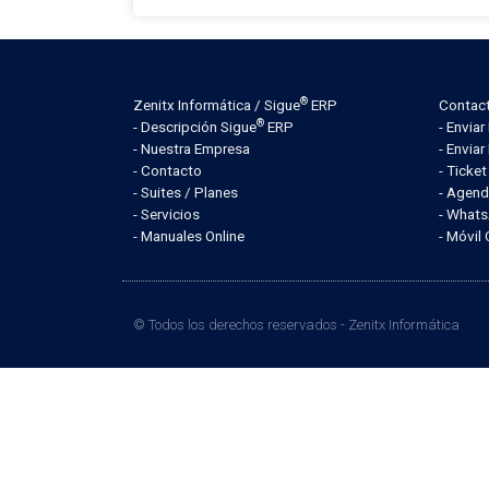
®
Zenitx Informática / Sigue
ERP
Contac
®
- Descripción Sigue
ERP
- Envia
- Nuestra Empresa
- Enviar
- Contacto
- Ticke
- Suites / Planes
- Agend
- Servicios
- What
- Manuales Online
- Móvil
© Todos los derechos reservados -
Zenitx Informática