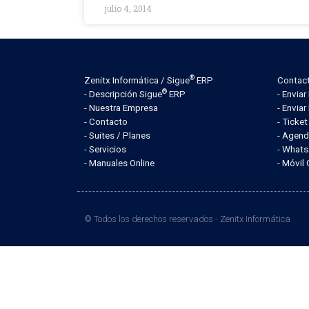
julio 4, 2014
®
Zenitx Informática / Sigue
ERP
Contac
®
- Descripción Sigue
ERP
- Envia
- Nuestra Empresa
- Enviar
- Contacto
- Ticke
- Suites / Planes
- Agend
- Servicios
- What
- Manuales Online
- Móvil
© Todos los derechos reservados -
Zenitx Informática