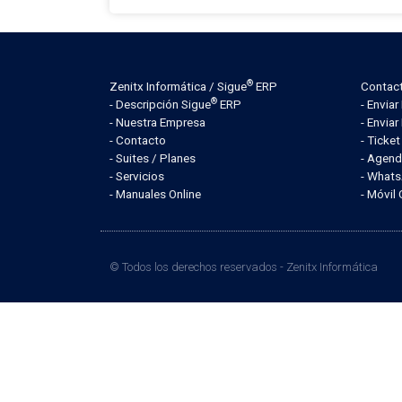
®
Zenitx Informática / Sigue
ERP
Contac
®
- Descripción Sigue
ERP
- Envia
- Nuestra Empresa
- Enviar
- Contacto
- Ticke
- Suites / Planes
- Agend
- Servicios
- What
- Manuales Online
- Móvil
© Todos los derechos reservados -
Zenitx Informática